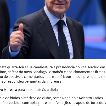
 nesta quarta-feira sua candidatura à presidência do Real Madrid 
quelme, defesa do novo Santiago Bernabéu e posicionamentos firmes 
no de possíveis comentários sobre José Mourinho, o presidente m
 não respondeu perguntas da imprensa.
zo Maresca para substituir Guardiola
io de ídolos históricos do clube, como Ronaldo e Roberto Carlos.
ino foi recebido com aplausos e manifestações de apoio de torcedore