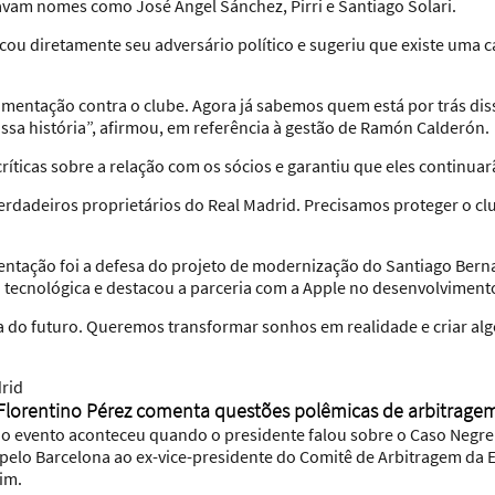
tavam nomes como José Ángel Sánchez, Pirri e Santiago Solari.
acou diretamente seu adversário político e sugeriu que existe uma
entação contra o clube. Agora já sabemos quem está por trás diss
ssa história”, afirmou, em referência à gestão de Ramón Calderón.
ríticas sobre a relação com os sócios e garantiu que eles continua
erdadeiros proprietários do Real Madrid. Precisamos proteger o c
entação foi a defesa do projeto de modernização do Santiago Berna
tecnológica e destacou a parceria com a Apple no desenvolvimento
a do futuro. Queremos transformar sonhos em realidade e criar alg
Florentino Pérez comenta questões polêmicas de arbitrage
evento aconteceu quando o presidente falou sobre o Caso Negreir
s pelo Barcelona ao ex-vice-presidente do Comitê de Arbitragem da
im.