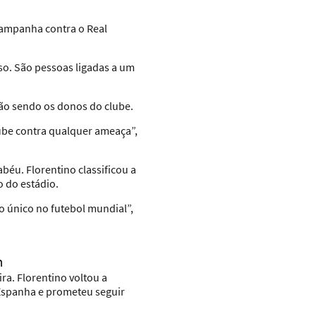
 campanha contra o Real
o. São pessoas ligadas a um
rão sendo os donos do clube.
lube contra qualquer ameaça”,
béu. Florentino classificou a
 do estádio.
o único no futebol mundial”,
m
a. Florentino voltou a
 Espanha e prometeu seguir