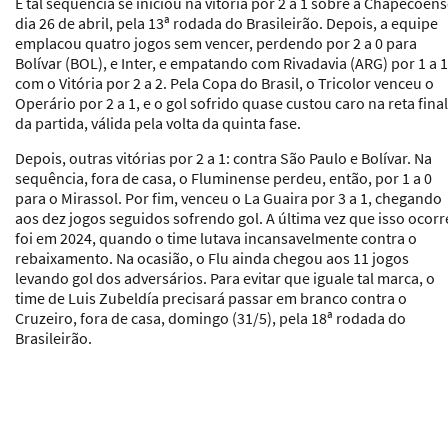
E tal sequência se iniciou na vitória por 2 a 1 sobre a Chapecoens
dia 26 de abril, pela 13ª rodada do Brasileirão. Depois, a equipe
emplacou quatro jogos sem vencer, perdendo por 2 a 0 para
Bolívar (BOL), e Inter, e empatando com Rivadavia (ARG) por 1 a 1
com o Vitória por 2 a 2. Pela Copa do Brasil, o Tricolor venceu o
Operário por 2 a 1, e o gol sofrido quase custou caro na reta final
da partida, válida pela volta da quinta fase.
Depois, outras vitórias por 2 a 1: contra São Paulo e Bolívar. Na
sequência, fora de casa, o Fluminense perdeu, então, por 1 a 0
para o Mirassol. Por fim, venceu o La Guaira por 3 a 1, chegando
aos dez jogos seguidos sofrendo gol. A última vez que isso ocor
foi em 2024, quando o time lutava incansavelmente contra o
rebaixamento. Na ocasião, o Flu ainda chegou aos 11 jogos
levando gol dos adversários. Para evitar que iguale tal marca, o
time de Luis Zubeldía precisará passar em branco contra o
Cruzeiro, fora de casa, domingo (31/5), pela 18ª rodada do
Brasileirão.