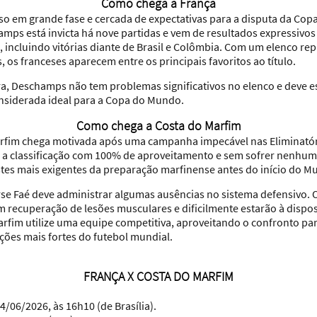
Como chega a França
so em grande fase e cercada de expectativas para a disputa da Co
mps está invicta há nove partidas e vem de resultados expressiv
 incluindo vitórias diante de Brasil e Colômbia. Com um elenco rep
 os franceses aparecem entre os principais favoritos ao título.
ira, Deschamps não tem problemas significativos no elenco e deve 
nsiderada ideal para a Copa do Mundo.
Como chega a Costa do Marfim
arfim chega motivada após uma campanha impecável nas Eliminatór
a classificação com 100% de aproveitamento e sem sofrer nenhum 
tes mais exigentes da preparação marfinense antes do início do Mu
erse Faé deve administrar algumas ausências no sistema defensivo. 
recuperação de lesões musculares e dificilmente estarão à dispo
arfim utilize uma equipe competitiva, aproveitando o confronto p
ções mais fortes do futebol mundial.
FRANÇA X COSTA DO MARFIM
04/06/2026, às 16h10 (de Brasília).