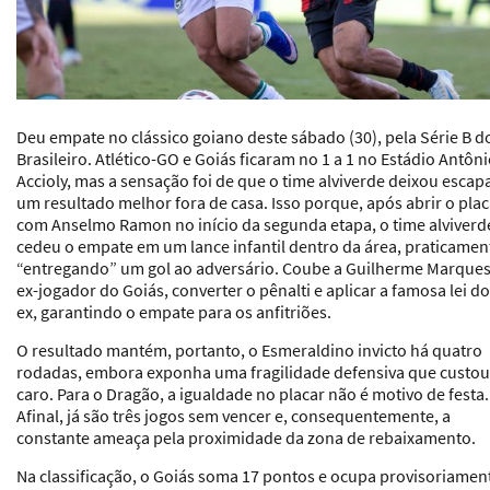
Deu empate no clássico goiano deste sábado (30), pela Série B d
Brasileiro. Atlético-GO e Goiás ficaram no 1 a 1 no Estádio Antôn
Accioly, mas a sensação foi de que o time alviverde deixou escap
um resultado melhor fora de casa. Isso porque, após abrir o plac
com Anselmo Ramon no início da segunda etapa, o time alviverd
cedeu o empate em um lance infantil dentro da área, praticamen
“entregando” um gol ao adversário. Coube a Guilherme Marques
ex-jogador do Goiás, converter o pênalti e aplicar a famosa lei do
ex, garantindo o empate para os anfitriões.
O resultado mantém, portanto, o Esmeraldino invicto há quatro
rodadas, embora exponha uma fragilidade defensiva que custou
caro. Para o Dragão, a igualdade no placar não é motivo de festa.
Afinal, já são três jogos sem vencer e, consequentemente, a
constante ameaça pela proximidade da zona de rebaixamento.
Na classificação, o Goiás soma 17 pontos e ocupa provisoriamen