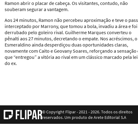
Ramon abrir o placar de cabeça. Os visitantes, contudo, não
souberam segurar a vantagem.
Aos 24 minutos, Ramon não percebeu aproximação e teve o pas
interceptado por Marrony, que tomou a bola, invadiu a área e foi
derrubado pelo goleiro rival. Guilherme Marques converteu o
pênalti aos 27 minutos, decretando o empate. Nos acréscimos, o
Esmeraldino ainda desperdiçou duas oportunidades claras,
novamente com Caito e Geovany Soares, reforçando a sensação
que “entregou” a vitória ao rival em um clássico marcado pela lei
do ex.
© Copyright Flipar - 2021 - 2026. Todos os direitos
reservados. Um produto de Arete Editorial S.A