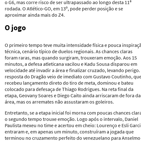
o G6, mas corre risco de ser ultrapassado ao longo desta 11ª
rodada. O Atlético-GO, em 13º, pode perder posição e se
aproximar ainda mais do Z4.
O jogo
O primeiro tempo teve muita intensidade física e pouca inspiraç
técnica, cenário típico de duelos regionais. As chances claras
foram raras, mas quando surgiram, trouxeram emoção. Aos 15
minutos, a defesa atleticana vacilou e Kadu Sousa disparou em
velocidade até invadir a área e finalizar cruzado, levando perigo.
resposta do Dragão veio de imediato com Gustavo Coutinho, qu
recebeu lançamento direto do tiro de meta, dominou e bateu
colocado para defesaça de Thiago Rodrigues. Na reta final da
etapa, Geovany Soares e Diego Caito ainda arriscaram de fora da
área, mas os arremates não assustaram os goleiros.
Entretanto, se a etapa inicial foi morna com poucas chances clar
o segundo tempo trouxe emoção. Logo após o intervalo, Daniel
Paulista mexeu no time e acertou em cheio: Lourenço e Esli Garc
entraram e, em apenas um minuto, construíram a jogada que
terminou no cruzamento perfeito do venezuelano para Anselmo