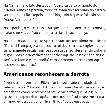
Na Alemanha, o
Bild
destacou: “A Bélgica vinga o mundo do
futebol. Antes da partida, todos falavam do escândalo do cartão
vermelho da Fifa. Depois da partida, tudo o que se fala são os
Diabos Vermelhos.”
Na Espanha, o Marca ressaltou que “Nem mesmo Trump conseg
evitar o inevitável”, ao comentar a classificação belga.
Na Itália, o
Gazzetta dello Sport
adotou um tom ainda mais ácido
“Donald Trump agora sabe que o futebol é mais complexo do qu
simplesmente escalar um jogador suspenso, desafiando todas a
regras. Mas ele deveria ter conhecido aquele velho ditado anglo-
saxão: ‘o karma é uma vadia’, como também dizemos por aqui”,
escreveu a publicação.
Americanos reconhecem a derrota
Porém, a imprensa dos EUA reconheceu a superioridade da
seleção belga. O
New York Times,
inclusive, classificou a atuação
americana como “decepcionante” e observou que Balogun
“passou despercebido após a controvérsia.” Já o
New York Post
afirmou que a equipe foi “humilhada” pelos europeus.