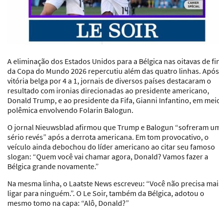
A eliminação dos Estados Unidos para a Bélgica nas oitavas de fi
da Copa do Mundo 2026 repercutiu além das quatro linhas. Após
vitória belga por 4 a 1, jornais de diversos países destacaram o
resultado com ironias direcionadas ao presidente americano,
Donald Trump, e ao presidente da Fifa, Gianni Infantino, em mei
polêmica envolvendo Folarin Balogun.
O jornal
Nieuwsblad
afirmou que Trump e Balogun “sofreram u
sério revés” após a derrota americana. Em tom provocativo, o
veículo ainda debochou do líder americano ao citar seu famoso
slogan: “Quem você vai chamar agora, Donald? Vamos fazer a
Bélgica grande novamente.”
Na mesma linha, o
Laatste News
escreveu: “Você não precisa mai
ligar para ninguém.”. O Le Soir, também da Bélgica, adotou o
mesmo tomo na capa: “Alô, Donald?”