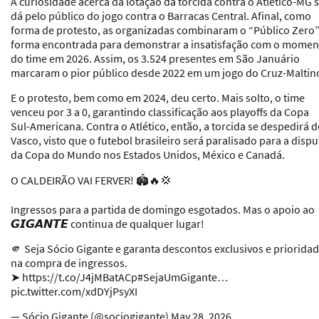
A curiosidade acerca da lotação da torcida contra o Atlético-MG 
dá pelo público do jogo contra o Barracas Central. Afinal, como
forma de protesto, as organizadas combinaram o “Público Zero”
forma encontrada para demonstrar a insatisfação com o momen
do time em 2026. Assim, os 3.524 presentes em São Januário
marcaram o pior público desde 2022 em um jogo do Cruz-Maltin
E o protesto, bem como em 2024, deu certo. Mais solto, o time
venceu por 3 a 0, garantindo classificação aos playoffs da Copa
Sul-Americana. Contra o Atlético, então, a torcida se despedirá 
Vasco, visto que o futebol brasileiro será paralisado para a dispu
da Copa do Mundo nos Estados Unidos, México e Canadá.
O CALDEIRÃO VAI FERVER! 🏟️🔥💢
Ingressos para a partida de domingo esgotados. Mas o apoio ao
𝙂𝙄𝙂𝘼𝙉𝙏𝙀 continua de qualquer lugar!
🫵 Seja Sócio Gigante e garanta descontos exclusivos e priorida
na compra de ingressos.
➤ https://t.co/J4jMBatACp#SejaUmGigante…
pic.twitter.com/xdDYjPsyXI
— Sócio Gigante (@sociogigante) May 28, 2026