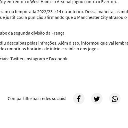
City enfrentou o West Ham e o Arsenal jogou contra o Everton.
eram na temporada 2022/23 e 14 na anterior. Dessa maneira, as mul
ue justificou a punição afirmando que o Manchester City atrasou o 
be da segunda divisão da França
ediu desculpas pelas infrações. Além disso, informou que vai lembr
e cumprir os horários de início e reinício dos jogos.
iais: Twitter, Instagram e Facebook
.
Compartilhe nas redes sociais!