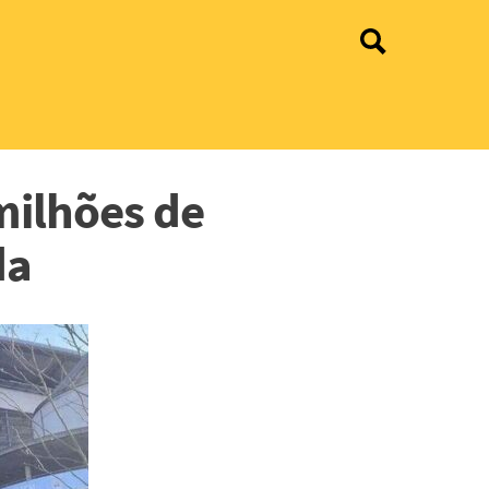
milhões de
da