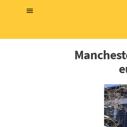
Mancheste
e