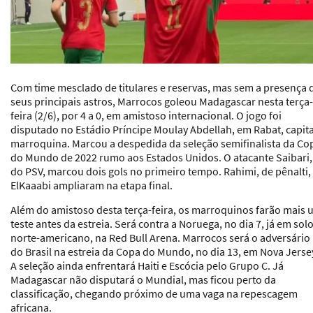
Com time mesclado de titulares e reservas, mas sem a presença 
seus principais astros, Marrocos goleou Madagascar nesta terça-
feira (2/6), por 4 a 0, em amistoso internacional. O jogo foi
disputado no Estádio Príncipe Moulay Abdellah, em Rabat, capita
marroquina. Marcou a despedida da seleção semifinalista da Co
do Mundo de 2022 rumo aos Estados Unidos. O atacante Saibari,
do PSV, marcou dois gols no primeiro tempo. Rahimi, de pênalti,
ElKaaabi ampliaram na etapa final.
Além do amistoso desta terça-feira, os marroquinos farão mais
teste antes da estreia. Será contra a Noruega, no dia 7, já em sol
norte-americano, na Red Bull Arena. Marrocos será o adversário
do Brasil na estreia da Copa do Mundo, no dia 13, em Nova Jerse
A seleção ainda enfrentará Haiti e Escócia pelo Grupo C. Já
Madagascar não disputará o Mundial, mas ficou perto da
classificação, chegando próximo de uma vaga na repescagem
africana.