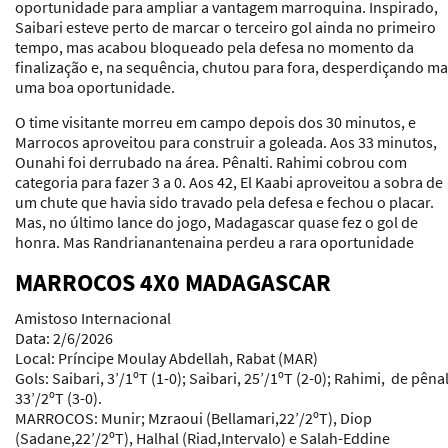
oportunidade para ampliar a vantagem marroquina. Inspirado,
Saibari esteve perto de marcar o terceiro gol ainda no primeiro
tempo, mas acabou bloqueado pela defesa no momento da
finalização e, na sequência, chutou para fora, desperdiçando ma
uma boa oportunidade.
O time visitante morreu em campo depois dos 30 minutos, e
Marrocos aproveitou para construir a goleada. Aos 33 minutos,
Ounahi foi derrubado na área. Pênalti. Rahimi cobrou com
categoria para fazer 3 a 0. Aos 42, El Kaabi aproveitou a sobra de
um chute que havia sido travado pela defesa e fechou o placar.
Mas, no último lance do jogo, Madagascar quase fez o gol de
honra. Mas Randrianantenaina perdeu a rara oportunidade
MARROCOS 4X0 MADAGASCAR
Amistoso Internacional
Data
: 2/6/2026
Local
: Príncipe Moulay Abdellah, Rabat (MAR)
Gols
: Saibari, 3’/1ºT (1-0); Saibari, 25’/1ºT (2-0); Rahimi, de pênal
33’/2ºT (3-0).
MARROCOS
: Munir; Mzraoui (Bellamari,22’/2ºT), Diop
(Sadane,22’/2ºT), Halhal (Riad,Intervalo) e Salah-Eddine