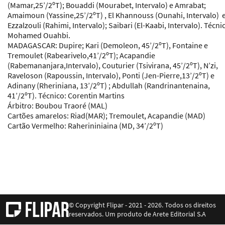
(Mamar,25’/2ºT); Bouaddi (Mourabet, Intervalo) e Amrabat;
Amaimoun (Yassine,25’/2ºT) , El Khannouss (Ounahi, Intervalo) 
Ezzalzouli (Rahimi, Intervalo); Saibari (El-Kaabi, Intervalo).
Técni
Mohamed Ouahbi.
MADAGASCAR
: Dupire; Kari (Demoleon, 45’/2ºT), Fontaine e
Tremoulet (Rabearivelo,41’/2ºT); Acapandie
(Rabemananjara,Intervalo), Couturier (Tsivirana, 45’/2ºT), N’zi,
Raveloson (Rapoussin, Intervalo), Ponti (Jen-Pierre,13’/2ºT) e
Adinany (Rheriniana, 13’/2ºT) ; Abdullah (Randrinantenaina,
41’/2ºT).
Técnico
:
Corentin Martins
Árbitro
: Boubou Traoré (MAL)
Cartões amarelos
: Riad(MAR); Tremoulet, Acapandie (MAD)
Cartão Vermelho: Raherininiaina (MD, 34’/2ºT)
© Copyright Flipar - 2021 - 2026. Todos os direitos
reservados. Um produto de Arete Editorial S.A