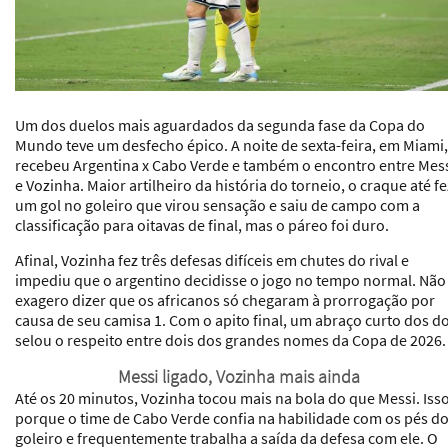
Um dos duelos mais aguardados da segunda fase da Copa do
Mundo teve um desfecho épico. A noite de sexta-feira, em Miami,
recebeu Argentina x Cabo Verde e também o encontro entre Mes
e Vozinha. Maior artilheiro da história do torneio, o craque até fe
um gol no goleiro que virou sensação e saiu de campo com a
classificação para oitavas de final, mas o páreo foi duro.
Afinal, Vozinha fez três defesas difíceis em chutes do rival e
impediu que o argentino decidisse o jogo no tempo normal. Não
exagero dizer que os africanos só chegaram à prorrogação por
causa de seu camisa 1. Com o apito final, um abraço curto dos do
selou o respeito entre dois dos grandes nomes da Copa de 2026.
Messi ligado, Vozinha mais ainda
Até os 20 minutos, Vozinha tocou mais na bola do que Messi. Iss
porque o time de Cabo Verde confia na habilidade com os pés d
goleiro e frequentemente trabalha a saída da defesa com ele. O