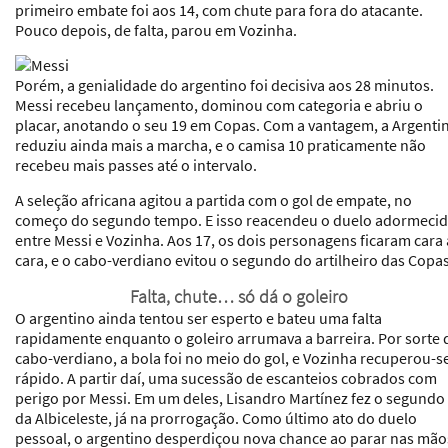
primeiro embate foi aos 14, com chute para fora do atacante.
Pouco depois, de falta, parou em Vozinha.
Porém, a genialidade do argentino foi decisiva aos 28 minutos.
Messi recebeu lançamento, dominou com categoria e abriu o
placar, anotando o seu 19 em Copas. Com a vantagem, a Argenti
reduziu ainda mais a marcha, e o camisa 10 praticamente não
recebeu mais passes até o intervalo.
A seleção africana agitou a partida com o gol de empate, no
começo do segundo tempo. E isso reacendeu o duelo adormeci
entre Messi e Vozinha. Aos 17, os dois personagens ficaram cara 
cara, e o cabo-verdiano evitou o segundo do artilheiro das Copas
Falta, chute… só dá o goleiro
O argentino ainda tentou ser esperto e bateu uma falta
rapidamente enquanto o goleiro arrumava a barreira. Por sorte 
cabo-verdiano, a bola foi no meio do gol, e Vozinha recuperou-s
rápido. A partir daí, uma sucessão de escanteios cobrados com
perigo por Messi. Em um deles, Lisandro Martínez fez o segundo
da Albiceleste, já na prorrogação. Como último ato do duelo
pessoal, o argentino desperdiçou nova chance ao parar nas mão