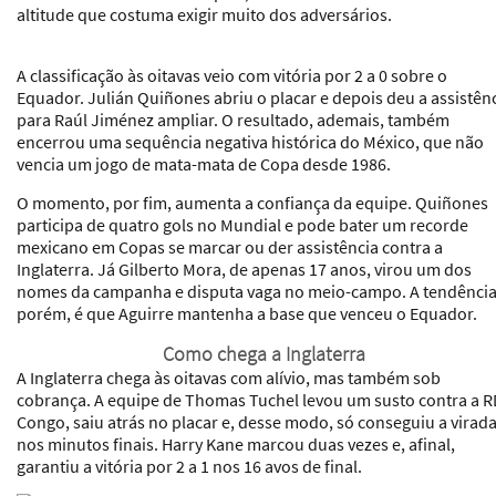
altitude que costuma exigir muito dos adversários.
A classificação às oitavas veio com vitória por 2 a 0 sobre o
Equador. Julián Quiñones abriu o placar e depois deu a assistên
para Raúl Jiménez ampliar. O resultado, ademais, também
encerrou uma sequência negativa histórica do México, que não
vencia um jogo de mata-mata de Copa desde 1986.
O momento, por fim, aumenta a confiança da equipe. Quiñones
participa de quatro gols no Mundial e pode bater um recorde
mexicano em Copas se marcar ou der assistência contra a
Inglaterra. Já Gilberto Mora, de apenas 17 anos, virou um dos
nomes da campanha e disputa vaga no meio-campo. A tendência
porém, é que Aguirre mantenha a base que venceu o Equador.
Como chega a Inglaterra
A Inglaterra chega às oitavas com alívio, mas também sob
cobrança. A equipe de Thomas Tuchel levou um susto contra a R
Congo, saiu atrás no placar e, desse modo, só conseguiu a virad
nos minutos finais. Harry Kane marcou duas vezes e, afinal,
garantiu a vitória por 2 a 1 nos 16 avos de final.