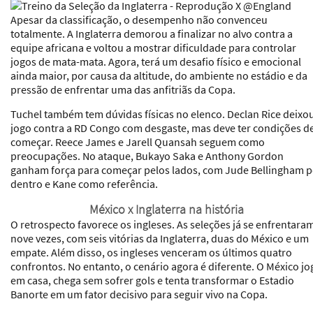
Apesar da classificação, o desempenho não convenceu
totalmente. A Inglaterra demorou a finalizar no alvo contra a
equipe africana e voltou a mostrar dificuldade para controlar
jogos de mata-mata. Agora, terá um desafio físico e emocional
ainda maior, por causa da altitude, do ambiente no estádio e da
pressão de enfrentar uma das anfitriãs da Copa.
Tuchel também tem dúvidas físicas no elenco. Declan Rice deixo
jogo contra a RD Congo com desgaste, mas deve ter condições d
começar. Reece James e Jarell Quansah seguem como
preocupações. No ataque, Bukayo Saka e Anthony Gordon
ganham força para começar pelos lados, com Jude Bellingham p
dentro e Kane como referência.
México x Inglaterra na história
O retrospecto favorece os ingleses. As seleções já se enfrentara
nove vezes, com seis vitórias da Inglaterra, duas do México e um
empate. Além disso, os ingleses venceram os últimos quatro
confrontos. No entanto, o cenário agora é diferente. O México jo
em casa, chega sem sofrer gols e tenta transformar o Estadio
Banorte em um fator decisivo para seguir vivo na Copa.