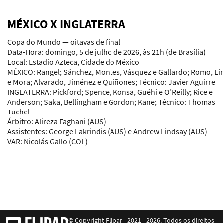
MÉXICO X INGLATERRA
Copa do Mundo — oitavas de final
Data-Hora:
domingo, 5 de julho de 2026, às 21h (de Brasília)
Local:
Estadio Azteca, Cidade do México
MÉXICO:
Rangel; Sánchez, Montes, Vásquez e Gallardo; Romo, Li
e Mora; Alvarado, Jiménez e Quiñones;
Técnico:
Javier Aguirre
INGLATERRA:
Pickford; Spence, Konsa, Guéhi e O’Reilly; Rice e
Anderson; Saka, Bellingham e Gordon; Kane;
Técnico:
Thomas
Tuchel
Árbitro:
Alireza Faghani (AUS)
Assistentes:
George Lakrindis (AUS) e Andrew Lindsay (AUS)
VAR:
Nicolás Gallo (COL)
© Copyright Flipar - 2021 - 2026. Todos os direitos