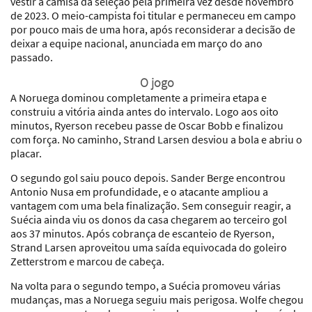
vestir a camisa da seleção pela primeira vez desde novembro
de 2023. O meio-campista foi titular e permaneceu em campo
por pouco mais de uma hora, após reconsiderar a decisão de
deixar a equipe nacional, anunciada em março do ano
passado.
O jogo
A Noruega dominou completamente a primeira etapa e
construiu a vitória ainda antes do intervalo. Logo aos oito
minutos, Ryerson recebeu passe de Oscar Bobb e finalizou
com força. No caminho, Strand Larsen desviou a bola e abriu o
placar.
O segundo gol saiu pouco depois. Sander Berge encontrou
Antonio Nusa em profundidade, e o atacante ampliou a
vantagem com uma bela finalização. Sem conseguir reagir, a
Suécia ainda viu os donos da casa chegarem ao terceiro gol
aos 37 minutos. Após cobrança de escanteio de Ryerson,
Strand Larsen aproveitou uma saída equivocada do goleiro
Zetterstrom e marcou de cabeça.
Na volta para o segundo tempo, a Suécia promoveu várias
mudanças, mas a Noruega seguiu mais perigosa. Wolfe chegou