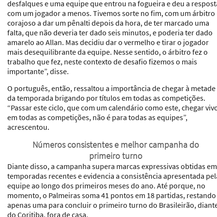
desfalques e uma equipe que entrou na fogueira e deu a respost
com um jogador a menos. Tivemos sorte no fim, com um árbitro
corajoso a dar um pênalti depois da hora, de ter marcado uma
falta, que não deveria ter dado seis minutos, e poderia ter dado
amarelo ao Allan. Mas decidiu dar o vermelho e tirar o jogador
mais desequilibrante da equipe. Nesse sentido, o árbitro fez o
trabalho que fez, neste contexto de desafio fizemos o mais
importante”, disse.
O português, então, ressaltou a importância de chegar à metade
da temporada brigando por títulos em todas as competições.
“Passar este ciclo, que com um calendário como este, chegar viv
em todas as competições, não é para todas as equipes”,
acrescentou.
Números consistentes e melhor campanha do
primeiro turno
Diante disso, a campanha supera marcas expressivas obtidas em
temporadas recentes e evidencia a consistência apresentada pel
equipe ao longo dos primeiros meses do ano. Até porque, no
momento, o Palmeiras soma 41 pontos em 18 partidas, restando
apenas uma para concluir o primeiro turno do Brasileirão, diant
do Coritiba, fora de casa.