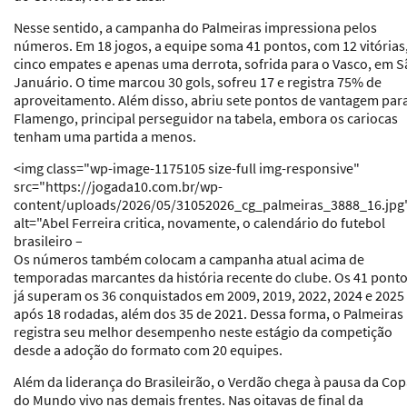
Nesse sentido, a campanha do Palmeiras impressiona pelos
números. Em 18 jogos, a equipe soma 41 pontos, com 12 vitórias
cinco empates e apenas uma derrota, sofrida para o Vasco, em 
Januário. O time marcou 30 gols, sofreu 17 e registra 75% de
aproveitamento. Além disso, abriu sete pontos de vantagem par
Flamengo, principal perseguidor na tabela, embora os cariocas
tenham uma partida a menos.
<img class="wp-image-1175105 size-full img-responsive"
src="https://jogada10.com.br/wp-
content/uploads/2026/05/31052026_cg_palmeiras_3888_16.jpg
alt="Abel Ferreira critica, novamente, o calendário do futebol
brasileiro –
Os números também colocam a campanha atual acima de
temporadas marcantes da história recente do clube. Os 41 pont
já superam os 36 conquistados em 2009, 2019, 2022, 2024 e 2025
após 18 rodadas, além dos 35 de 2021. Dessa forma, o Palmeiras
registra seu melhor desempenho neste estágio da competição
desde a adoção do formato com 20 equipes.
Além da liderança do Brasileirão, o Verdão chega à pausa da Co
do Mundo vivo nas demais frentes. Nas oitavas de final da