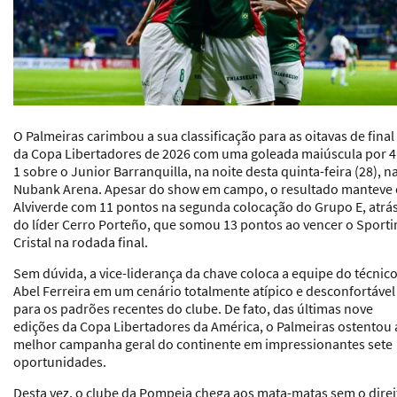
O Palmeiras carimbou a sua classificação para as oitavas de final
da Copa Libertadores de 2026 com uma goleada maiúscula por 4
1 sobre o Junior Barranquilla, na noite desta quinta-feira (28), n
Nubank Arena. Apesar do show em campo, o resultado manteve 
Alviverde com 11 pontos na segunda colocação do Grupo E, atrá
do líder Cerro Porteño, que somou 13 pontos ao vencer o Sporti
Cristal na rodada final.
Sem dúvida, a vice-liderança da chave coloca a equipe do técnic
Abel Ferreira em um cenário totalmente atípico e desconfortável
para os padrões recentes do clube. De fato, das últimas nove
edições da Copa Libertadores da América, o Palmeiras ostentou 
melhor campanha geral do continente em impressionantes sete
oportunidades.
Desta vez, o clube da Pompeia chega aos mata-matas sem o direi