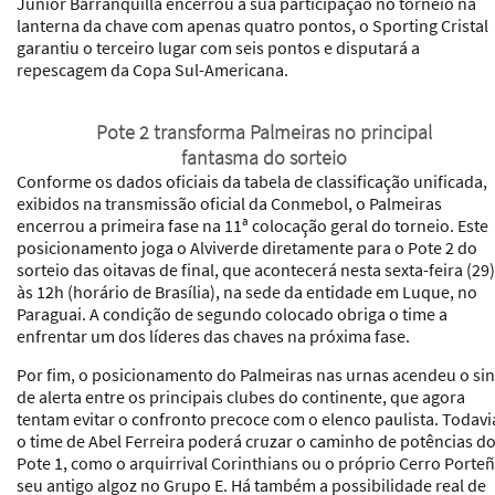
Junior Barranquilla encerrou a sua participação no torneio na
lanterna da chave com apenas quatro pontos, o Sporting Cristal
garantiu o terceiro lugar com seis pontos e disputará a
repescagem da Copa Sul-Americana.
Pote 2 transforma Palmeiras no principal
fantasma do sorteio
Conforme os dados oficiais da tabela de classificação unificada,
exibidos na transmissão oficial da Conmebol, o Palmeiras
encerrou a primeira fase na 11ª colocação geral do torneio. Este
posicionamento joga o Alviverde diretamente para o Pote 2 do
sorteio das oitavas de final, que acontecerá nesta sexta-feira (29)
às 12h (horário de Brasília), na sede da entidade em Luque, no
Paraguai. A condição de segundo colocado obriga o time a
enfrentar um dos líderes das chaves na próxima fase.
Por fim, o posicionamento do Palmeiras nas urnas acendeu o sin
de alerta entre os principais clubes do continente, que agora
tentam evitar o confronto precoce com o elenco paulista. Todavi
o time de Abel Ferreira poderá cruzar o caminho de potências d
Pote 1, como o arquirrival Corinthians ou o próprio Cerro Porteñ
seu antigo algoz no Grupo E. Há também a possibilidade real de