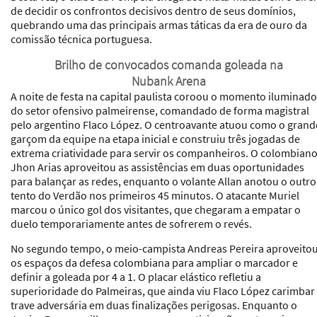
de decidir os confrontos decisivos dentro de seus domínios,
quebrando uma das principais armas táticas da era de ouro da
comissão técnica portuguesa.
Brilho de convocados comanda goleada na
Nubank Arena
A noite de festa na capital paulista coroou o momento iluminado
do setor ofensivo palmeirense, comandado de forma magistral
pelo argentino Flaco López. O centroavante atuou como o grand
garçom da equipe na etapa inicial e construiu três jogadas de
extrema criatividade para servir os companheiros. O colombian
Jhon Arias aproveitou as assistências em duas oportunidades
para balançar as redes, enquanto o volante Allan anotou o outro
tento do Verdão nos primeiros 45 minutos. O atacante Muriel
marcou o único gol dos visitantes, que chegaram a empatar o
duelo temporariamente antes de sofrerem o revés.
No segundo tempo, o meio-campista Andreas Pereira aproveito
os espaços da defesa colombiana para ampliar o marcador e
definir a goleada por 4 a 1. O placar elástico refletiu a
superioridade do Palmeiras, que ainda viu Flaco López carimbar
trave adversária em duas finalizações perigosas. Enquanto o