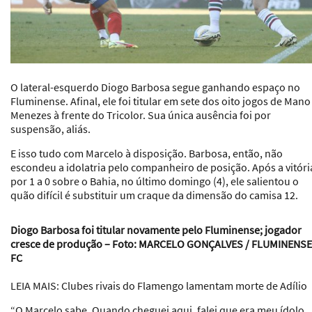
O lateral-esquerdo Diogo Barbosa segue ganhando espaço no
Fluminense. Afinal, ele foi titular em sete dos oito jogos de Mano
Menezes à frente do Tricolor. Sua única ausência foi por
suspensão, aliás.
E isso tudo com Marcelo à disposição. Barbosa, então, não
escondeu a idolatria pelo companheiro de posição. Após a vitóri
por 1 a 0 sobre o Bahia, no último domingo (4), ele salientou o
quão difícil é substituir um craque da dimensão do camisa 12.
Diogo Barbosa foi titular novamente pelo Fluminense; jogador
cresce de produção – Foto: MARCELO GONÇALVES / FLUMINENSE
FC
LEIA MAIS
: Clubes rivais do Flamengo lamentam morte de Adílio
“O Marcelo sabe. Quando cheguei aqui, falei que era meu ídolo.