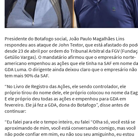
Presidente do Botafogo social, João Paulo Magalhães Lins
respondeu aos ataque de John Textor, que está afastado do pod
desde 23 de abril por ordem do Tribunal Arbitral da FGV (Funda
Getúlio Vargas). O mandatário afirmou que o empresário norte-
americano empenhou as ações que ele tinha na SAF em nome d
GDA Luma. O dirigente ainda deixou claro que o empresário não
tem mais 90% da SAF.
“No Livro de Registro das Ações, ele sendo controlador, ele
próprio tirou do nome dele, ele próprio colocou no nome da Eag
E ele próprio deu todas as ações e empenhou para GDA em
fevereiro. Ele já fez a GDA, dona do Botafogo”, disse antes de
continuar:
“Eu falei para ele o tempo inteiro, eu falei “Olha só, você está se
aproximando de mim, você está conversando comigo, mas você
não pode confiar em mim, eu não sou seu amiguinho, eu estou