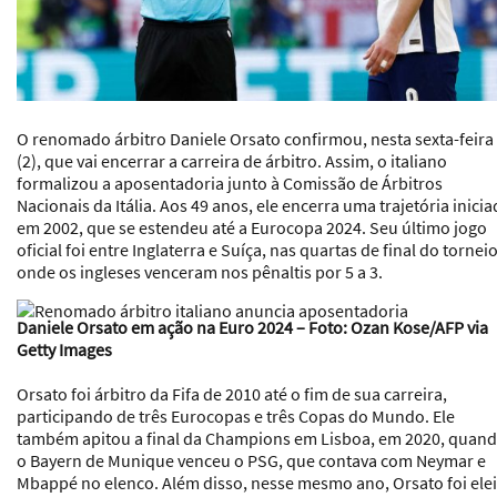
O renomado árbitro Daniele Orsato confirmou, nesta sexta-feira
(2), que vai encerrar a carreira de árbitro. Assim, o italiano
formalizou a aposentadoria junto à Comissão de Árbitros
Nacionais da Itália. Aos 49 anos, ele encerra uma trajetória inici
em 2002, que se estendeu até a Eurocopa 2024. Seu último jogo
oficial foi entre Inglaterra e Suíça, nas quartas de final do torneio
onde os ingleses venceram nos pênaltis por 5 a 3.
Daniele Orsato em ação na Euro 2024 – Foto: Ozan Kose/AFP via
Getty Images
Orsato foi árbitro da Fifa de 2010 até o fim de sua carreira,
participando de três Eurocopas e três Copas do Mundo. Ele
também apitou a final da Champions em Lisboa, em 2020, quan
o Bayern de Munique venceu o PSG, que contava com Neymar e
Mbappé no elenco. Além disso, nesse mesmo ano, Orsato foi ele