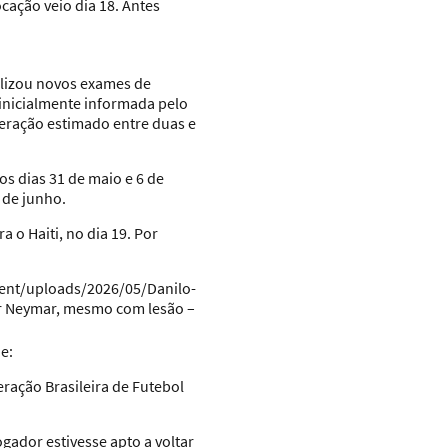
ação veio dia 18. Antes
alizou novos exames de
 inicialmente informada pelo
peração estimado entre duas e
os dias 31 de maio e 6 de
 de junho.
o Haiti, no dia 19. Por
tent/uploads/2026/05/Danilo-
er Neymar, mesmo com lesão –
e:
ação Brasileira de Futebol
gador estivesse apto a voltar