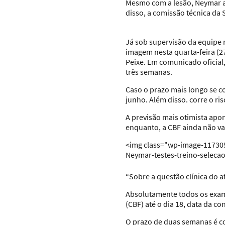
Mesmo com a lesão, Neymar ai
disso, a comissão técnica da S
Já sob supervisão da equipe 
imagem nesta quarta-feira (2
Peixe. Em comunicado oficial
três semanas.
Caso o prazo mais longo se co
junho. Além disso. corre o ri
A previsão mais otimista apo
enquanto, a CBF ainda não va
<img class="wp-image-117305
Neymar-testes-treino-seleca
“Sobre a questão clínica do 
Absolutamente todos os exam
(CBF) até o dia 18, data da c
O prazo de duas semanas é con