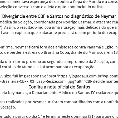
nda alimentava esperança de disputar a Copa do Mundo e a convoc
eleção conversou com o atleta e optou por incluí-lo na lista.
Divergência entre CBF e Santos no diagnóstico de Neymar
médica da Seleção, coordenada por Rodrigo Lasmar, o atacante re
7). Assim, o resultado indicou uma situação mais delicada do que a
, Lasmar explicou que o atacante precisará de um período de recu
nfirme, Neymar ficará fora dos amistosos contra Panamá e Egito, n
sco de perder a estreia do Brasil na Copa, diante do Marrocos, em 13
nta um retorno próximo ao segundo compromisso da Seleção, contra 
i cortá-lo do Mundial e irá acompanhar a recuperação.
9 size-full img-responsive" src="https://jogada10.com.br/wp-con
o-Brasileira-CBF-_03_Easy-Resize.com_.jpg" alt="CBF decide mant
Confira a nota oficial do Santos
atleta Neymar Jr., o Departamento Médico do Santos FC esclarece qu
es realizados por Neymar Jr. foram compartilhados com a Confeder
onvocação.
tado a partir do dia 17 e termina neste domingo (31) para que o jo