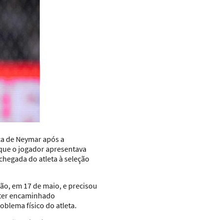
ica de Neymar
após a
 que o jogador apresentava
hegada do atleta à seleção
irão, em 17 de maio, e precisou
 ter encaminhado
blema físico do atleta.