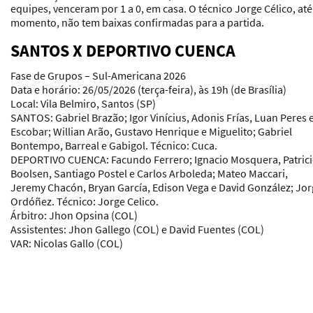
equipes, venceram por 1 a 0, em casa. O técnico Jorge Célico, até
momento, não tem baixas confirmadas para a partida.
SANTOS X DEPORTIVO CUENCA
Fase de Grupos – Sul-Americana 2026
Data e horário:
26/05/2026 (terça-feira), às 19h (de Brasília)
Local:
Vila Belmiro, Santos (SP)
SANTOS:
Gabriel Brazão; Igor Vinícius, Adonis Frías, Luan Peres 
Escobar; Willian Arão, Gustavo Henrique e Miguelito; Gabriel
Bontempo, Barreal e Gabigol.
Técnico:
Cuca.
DEPORTIVO CUENCA:
Facundo Ferrero; Ignacio Mosquera, Patric
Boolsen, Santiago Postel e Carlos Arboleda; Mateo Maccari,
Jeremy Chacón, Bryan García, Edison Vega e David González; Jo
Ordóñez.
Técnico:
Jorge Celico.
Árbitro:
Jhon Opsina (COL)
Assistentes:
Jhon Gallego (COL) e David Fuentes (COL)
VAR:
Nicolas Gallo (COL)