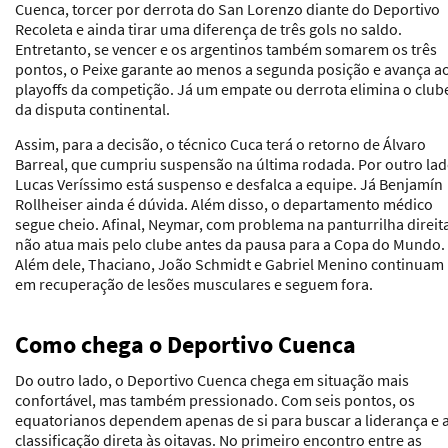
Cuenca, torcer por derrota do San Lorenzo diante do Deportivo
Recoleta e ainda tirar uma diferença de três gols no saldo.
Entretanto, se vencer e os argentinos também somarem os três
pontos, o Peixe garante ao menos a segunda posição e avança a
playoffs da competição. Já um empate ou derrota elimina o club
da disputa continental.
Assim, para a decisão, o técnico Cuca terá o retorno de Álvaro
Barreal, que cumpriu suspensão na última rodada. Por outro lad
Lucas Veríssimo está suspenso e desfalca a equipe. Já Benjamín
Rollheiser ainda é dúvida. Além disso, o departamento médico
segue cheio. Afinal, Neymar, com problema na panturrilha direit
não atua mais pelo clube antes da pausa para a Copa do Mundo.
Além dele, Thaciano, João Schmidt e Gabriel Menino continuam
em recuperação de lesões musculares e seguem fora.
Como chega o Deportivo Cuenca
Do outro lado, o Deportivo Cuenca chega em situação mais
confortável, mas também pressionado. Com seis pontos, os
equatorianos dependem apenas de si para buscar a liderança e 
classificação direta às oitavas. No primeiro encontro entre as