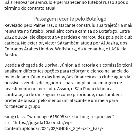
Sá a renovar seu vínculo e permanecer no futebol russo após o
término do contrato atual.
Passagem recente pelo Botafogo
Revelado pelo Palmeiras, o atacante construiu sua trajetória mai
relevante no futebol brasileiro com a camisa do Botafogo. Entre
2022 e 2024, ele disputou 94 partidas e marcou dez gols pelo clu
carioca. No exterior, Victor Sá também atuou por Al Jazira, dos
Emirados Árabes Unidos, Wolfsburg, da Alemanha, e LASK, da
Áustria.
Desde a chegada de Dorival Júnior, a diretoria e a comissão técn
analisam diferentes opções para reforçar o elenco na janela do
meio do ano. Diante das limitações financeiras, o clube aguarda
possíveis vendas de jogadores para ampliar sua margem de
investimento no mercado. Assim, o São Paulo definiu a
contratação de um zagueiro como prioridade, mas também
pretende buscar pelo menos um atacante e um meia para
fortalecer o grupo.
<img class="wp-image-615095 size-full img-responsive"
src="https://jogada10.com.br/wp-
content/uploads/2024/02/GHbtik_XgAEc-cx_Easy-