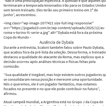
“Não é uma preocupação específica. A questão é que aqueles qu
terminaram a temporada lesionados irão para os Estados Unido
sem terem treinado. Eles terão seu primeiro treino em 1º de
junho”, acrescentou.
<img class="wp-image-1077421 size-full img-responsive"
src="https://jogada10.com.br/wp-content/uploads/2025/12/as-
roma-v-torino-fc-serie-a.jpg" alt="Dybala está fora da próxima
Copa do Mundo –
Ausência de Dybala
Durante a entrevista, Scaloni também falou sobre Paulo Dybala,
que acabou fora da pré-lista da seleção. Dessa forma, o treinado
destacou a qualidade do atacante da Roma, mas explicou que a
decisão ocorreu após análises técnicas e físicas feitas pela
comissão.
“Sua qualidade é inegável, mas hoje existem outros jogadores q
se consolidaram nessa posição e merecem uma oportunidade.
Nós o queremos, ele é um jogador fantástico, mas estamos
focados no presente e no que ele pode contribuir no futuro”,
afirmou.
Atual campeã mundial, a Argentina está no Grupo J da Copa do