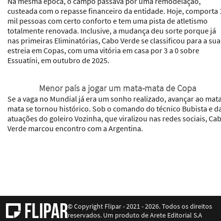
Na mesma época, o campo passava por uma remodelação,
custeada com o repasse financeiro da entidade. Hoje, comporta 
mil pessoas com certo conforto e tem uma pista de atletismo
totalmente renovada. Inclusive, a mudança deu sorte porque já
nas primeiras Eliminatórias, Cabo Verde se classificou para a sua
estreia em Copas, com uma vitória em casa por 3 a 0 sobre
Essuatíni, em outubro de 2025.
Menor país a jogar um mata-mata de Copa
Se a vaga no Mundial já era um sonho realizado, avançar ao mat
mata se tornou histórico. Sob o comando do técnico Bubista e d
atuações do goleiro Vozinha, que viralizou nas redes sociais, Ca
Verde marcou encontro com a Argentina.
© Copyright Flipar - 2021 - 2026. Todos os direitos
reservados. Um produto de Arete Editorial S.A