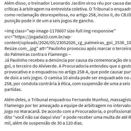
Além disso, o treinador Leonardo Jardim virou réu por causa da
críticas à arbitragem na entrevista coletiva. O Tribunal o enquad
como reclamação desrespeitosa, no artigo 258, inciso II, do CBJD
punição pode ir de um a seis jogos de gancho.
<img class="wp-image-1170607 size-full img-responsive"
src="https://jogada10.com.br/wp-
content/uploads/2026/05/23052026_cg_palmeiras_gol_2536_10
Resize.com_.jpg" alt="Paulinho provocou após marcar o terceiro
do Palmeiras contra o Flamengo –
Já Paulinho recebeu a denúncia por causa da comemoração de 
gol, o terceiro do Alviverde. A Procuradoria entendeu que o gesto
provocativo e o enquadrou no artigo 258-A, que pode causar pu
de dois a seis jogos. O camisa 10 ainda pode ser enquadrado no 
258, por conduta contrária à ética, com suspensão de uma a seis
partidas.
Além deles, o Tribunal enquadrou Fernando Munhoz, massagist
Flamengo por ter ameaçado a equipe de arbitragem no intervalo
jogo no Maracanã. De acordo com a Procuradoria, o profissional 
dito “você não sai daqui vivo” e pode receber uma multa de até 
mil, além de suspensão de 30 a 120 dias.