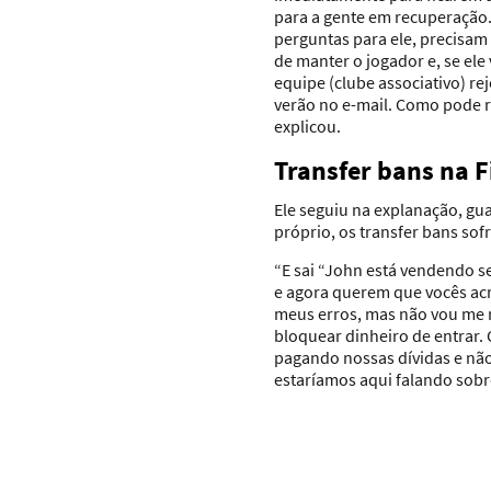
para a gente em recuperação.
perguntas para ele, precisam
de manter o jogador e, se ele
equipe (clube associativo) re
verão no e-mail. Como pode re
explicou.
Transfer bans na F
Ele seguiu na explanação, g
próprio, os transfer bans sofr
“E sai “John está vendendo s
e agora querem que vocês ac
meus erros, mas não vou me r
bloquear dinheiro de entrar.
pagando nossas dívidas e não
estaríamos aqui falando sobr