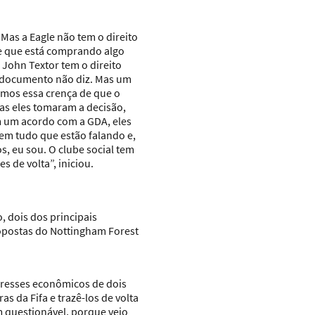
 Mas a Eagle não tem o direito
de que está comprando algo
 John Textor tem o direito
 o documento não diz. Mas um
temos essa crença de que o
Mas eles tomaram a decisão,
ram um acordo com a GDA, eles
 em tudo que estão falando e,
s, eu sou. O clube social tem
s de volta”, iniciou.
, dois dos principais
ropostas do Nottingham Forest
teresses econômicos de dois
s da Fifa e trazê-los de volta
m questionável, porque veio