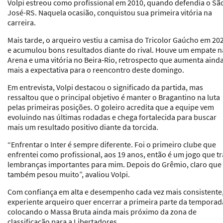
Volpi estreou como profissional em 2010, quando defendia o Sã
José-RS. Naquela ocasião, conquistou sua primeira vitória na
carreira.
Mais tarde, o arqueiro vestiu a camisa do Tricolor Gaúcho em 20
e acumulou bons resultados diante do rival. Houve um empate n
Arena e uma vitória no Beira-Rio, retrospecto que aumenta aind
mais a expectativa para o reencontro deste domingo.
Em entrevista, Volpi destacou o significado da partida, mas
ressaltou que o principal objetivo é manter o Bragantino na luta
pelas primeiras posições. O goleiro acredita que a equipe vem
evoluindo nas últimas rodadas e chega fortalecida para buscar
mais um resultado positivo diante da torcida.
“Enfrentar o Inter é sempre diferente. Foi o primeiro clube que
enfrentei como profissional, aos 19 anos, então é um jogo que tr
lembranças importantes para mim. Depois do Grêmio, claro que
também pesou muito”, avaliou Volpi.
Com confiança em alta e desempenho cada vez mais consistente,
experiente arqueiro quer encerrar a primeira parte da temporad
colocando o Massa Bruta ainda mais próximo da zona de
classificação para a Libertadores.