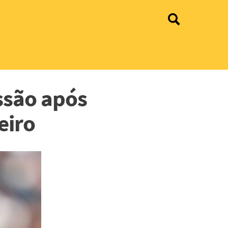
ssão após
eiro