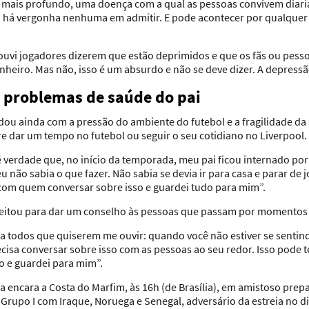
o mais profundo, uma doença com a qual as pessoas convivem dia
o há vergonha nenhuma em admitir. E pode acontecer por qualquer c
ouvi jogadores dizerem que estão deprimidos e que os fãs ou pes
heiro. Mas não, isso é um absurdo e não se deve dizer. A depressão
 problemas de saúde do pai
dou ainda com a pressão do ambiente do futebol e a fragilidade da 
re dar um tempo no futebol ou seguir o seu cotidiano no Liverpool.
é verdade que, no início da temporada, meu pai ficou internado por
u não sabia o que fazer. Não sabia se devia ir para casa e parar de
com quem conversar sobre isso e guardei tudo para mim”.
eitou para dar um conselho às pessoas que passam por momentos d
 a todos que quiserem me ouvir: quando você não estiver se senti
cisa conversar sobre isso com as pessoas ao seu redor. Isso pode te 
so e guardei para mim”.
nça encara a Costa do Marfim, às 16h (de Brasília), em amistoso prep
Grupo I com Iraque, Noruega e Senegal, adversário da estreia no di