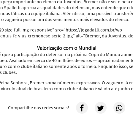
peça importante no elenco da Juventus, Bremer não é visto pela d
 Spalletti aprecia as qualidades do defensor, mas entende que o b
s táticas da equipe italiana. Além disso, uma possível transferên
ue o zagueiro possui um dos vencimentos mais elevados do elenco.
 size-full img-responsive" src="https://jogada10.com.br/wp-
ntus-fc-v-us-cremonese-serie-2.jpg" alt="Bremer, da Juventus, de
Valorização com o Mundial
 é que a participação do defensor na próxima Copa do Mundo aume
peu. Avaliado em cerca de 40 milhões de euros — aproximadamente
turo com o clube italiano somente após o torneio. Enquanto isso, 
s clubes.
 Velha Senhora, Bremer soma números expressivos. O zagueiro já e
vínculo atual do brasileiro com o clube italiano é válido até junho 
Compartilhe nas redes sociais!