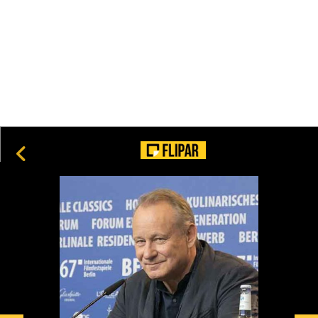
O segredo do “estalinho”: por que alguns doces fazem
esse som irresistível ao morder
8
O mistério do ouro nas árvores: como eucaliptos revelam
riquezas escondidas no subsolo